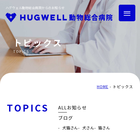
ハグウェル動物総合病院からのお知らせ
トピックス
TOPICS
HOME
トピックス
グループ紹介
採用情報
HOME
トピックス
TOPICS
ALL
お知らせ
ブログ
トリミング
ハグウェル健診
犬猫さん
犬さん
猫さん
横浜鶴ヶ峰院