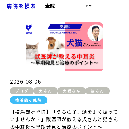
病院を検索
ペットホテル
横浜鶴ヶ峰院
吉川美南院
横浜鶴ヶ峰院
2026.08.06
吉川美南院
ブログ
犬さん
犬猫さん
猫さん
（2026年5月11日開業）
横浜鶴ヶ峰院
【横浜鶴ヶ峰院】「うちの子、頭をよく振って
いませんか？」獣医師が教える犬さんと猫さん
の中耳炎〜早期発見と治療のポイント〜