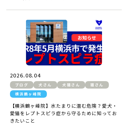
歯科
眼科
整形外科
腫瘍科
耳科・皮膚科
循環器科
2026.08.04
神経科
腎泌尿器科
ブログ
犬さん
犬猫さん
猫さん
横浜鶴ヶ峰院
消化器科
栄養管理科
【横浜鶴ヶ峰院】水たまりに潜む危険？愛犬・
愛猫をレプトスピラ症から守るために知ってお
きたいこと
予防医療