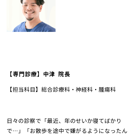
歯科
眼科
整形外科
腫瘍科
耳科・皮膚科
循環器科
【専門診療】中津 院長
神経科
腎泌尿器科
【担当科目】総合診療科・神経科・腫瘍科
消化器科
栄養管理科
日々の診察で「最近、年のせいか寝てばかり
予防医療
で…」「お散歩を途中で嫌がるようになったん