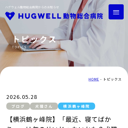
ハグウェル動物総合病院からのお知らせ
トピックス
TOPICS
HOME
トピックス
グループ紹介
採用情報
HOME
トピックス
2026.05.28
ブログ
犬猫さん
横浜鶴ヶ峰院
トリミング
ハグウェル健診
【横浜鶴ヶ峰院】「最近、寝てばか
横浜鶴ヶ峰院