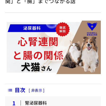
関」と「腸」までつながる話
ペットホテル
横浜鶴ヶ峰院
吉川美南院
横浜鶴ヶ峰院
吉川美南院
（2026年5月11日開業）
目次
[
非表示
]
1
腎泌尿器科