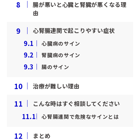
8
腸が悪いと心臓と腎臓が悪くなる理
避妊・去勢手術
予防ワクチン
由
9
心腎腸連関で起こりやすい症状
健康診断
9.1
心臓病のサイン
9.2
腎臓病のサイン
9.3
腸のサイン
10
治療が難しい理由
11
こんな時はすぐ相談してください
11.1
心腎腸連関で危険なサインとは
12
まとめ