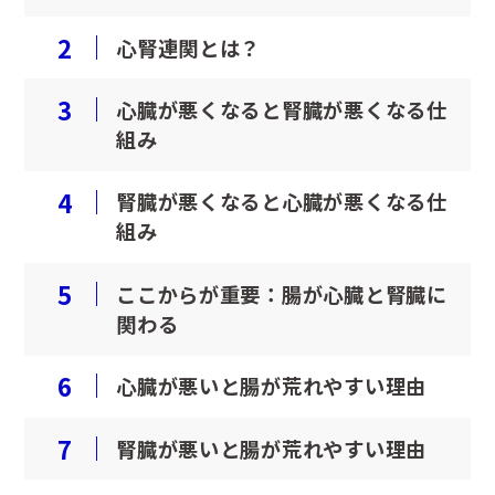
2
心腎連関とは？
歯科
眼科
3
心臓が悪くなると腎臓が悪くなる仕
組み
整形外科
腫瘍科
4
腎臓が悪くなると心臓が悪くなる仕
組み
耳科・皮膚科
循環器科
5
ここからが重要：腸が心臓と腎臓に
神経科
腎泌尿器科
関わる
6
心臓が悪いと腸が荒れやすい理由
消化器科
栄養管理科
7
腎臓が悪いと腸が荒れやすい理由
予防医療