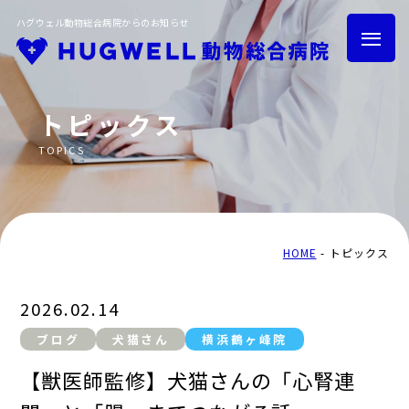
ハグウェル動物総合病院からのお知らせ
トピックス
TOPICS
HOME
トピックス
グループ紹介
採用情報
HOME
トピックス
2026.02.14
ブログ
犬猫さん
横浜鶴ヶ峰院
トリミング
ハグウェル健診
【獣医師監修】犬猫さんの「心腎連
横浜鶴ヶ峰院