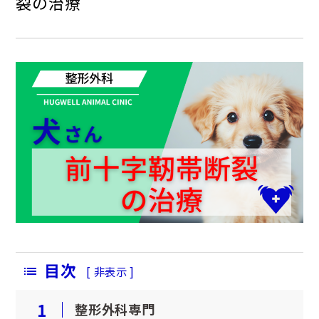
裂の治療
ペットホテル
横浜鶴ヶ峰院
吉川美南院
横浜鶴ヶ峰院
吉川美南院
（2026年5月11日開業）
目次
[
非表示
]
1
整形外科専門