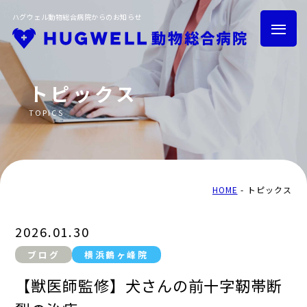
ハグウェル動物総合病院からのお知らせ
トピックス
TOPICS
HOME
トピックス
グループ紹介
採用情報
HOME
トピックス
2026.01.30
ブログ
横浜鶴ヶ峰院
トリミング
ハグウェル健診
【獣医師監修】犬さんの前十字靭帯断
横浜鶴ヶ峰院