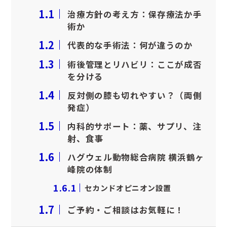
1.1
治療方針の考え方：保存療法か手
術か
歯科
眼科
1.2
代表的な手術法：何が違うのか
1.3
術後管理とリハビリ：ここが成否
整形外科
腫瘍科
を分ける
1.4
反対側の膝も切れやすい？（両側
発症）
耳科・皮膚科
循環器科
1.5
内科的サポート：薬、サプリ、注
射、食事
神経科
腎泌尿器科
1.6
ハグウェル動物総合病院 横浜鶴ヶ
峰院の体制
消化器科
栄養管理科
1.6.1
セカンドオピニオン設置
1.7
ご予約・ご相談はお気軽に！
予防医療