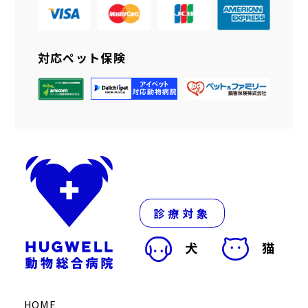
対応ペット保険
診療対象
犬
猫
HOME