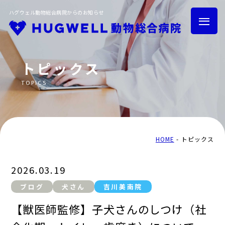
ハグウェル動物総合病院からのお知らせ
トピックス
TOPICS
HOME
トピックス
グループ紹介
採用情報
HOME
トピックス
2026.03.19
ブログ
犬さん
吉川美南院
トリミング
ハグウェル健診
【獣医師監修】子犬さんのしつけ（社
横浜鶴ヶ峰院