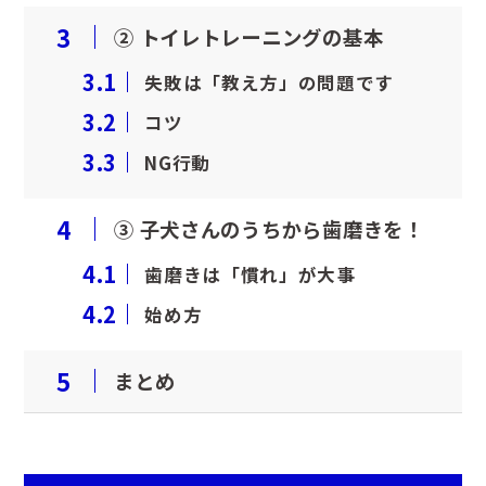
3
② トイレトレーニングの基本
歯科
眼科
3.1
失敗は「教え方」の問題です
3.2
コツ
整形外科
腫瘍科
3.3
NG行動
4
③ 子犬さんのうちから歯磨きを！
耳科・皮膚科
循環器科
4.1
歯磨きは「慣れ」が大事
4.2
神経科
腎泌尿器科
始め方
5
まとめ
消化器科
栄養管理科
予防医療