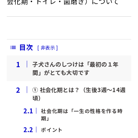
会化期・トイレ・歯磨き）について
ペットホテル
横浜鶴ヶ峰院
吉川美南院
目次
[
非表示
]
1
子犬さんのしつけは「最初の１年
間」がとても大切です
横浜鶴ヶ峰院
2
① 社会化期とは？（生後3週～14週
吉川美南院
頃）
（2026年5月11日開業）
2.1
社会化期は「一生の性格を作る時
期」
2.2
ポイント