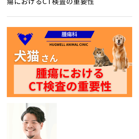
瘍におけるCT検査の重要性
ペットホテル
横浜鶴ヶ峰院
吉川美南院
横浜鶴ヶ峰院
吉川美南院
（2026年5月11日開業）