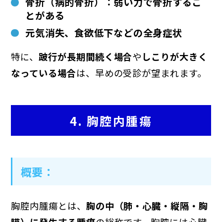
骨折（病的骨折）
：弱い力で骨折するこ
とがある
元気消失、食欲低下などの全身症状
特に、
跛行が長期間続く場合
や
しこりが大きく
なっている場合
は、早めの受診が望まれます。
4. 胸腔内腫瘍
概要
：
胸腔内腫瘍とは、
胸の中（肺・心臓・縦隔・胸
膜）に発生する腫瘍
の総称です。胸腔には心臓