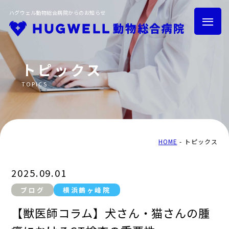
ハグウェル動物総合病院からのお知らせ
トピックス
TOPICS
HOME
トピックス
グループ紹介
採用情報
HOME
トピックス
2025.09.01
ブログ
横浜鶴ヶ峰院
トリミング
ハグウェル健診
【獣医師コラム】犬さん・猫さんの腫
横浜鶴ヶ峰院