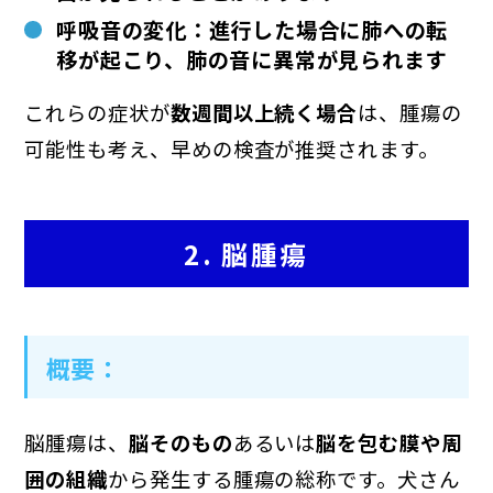
呼吸音の変化：進行した場合に肺への転
移が起こり、肺の音に異常が見られます
これらの症状が
数週間以上続く場合
は、腫瘍の
可能性も考え、早めの検査が推奨されます。
2. 脳腫瘍
概要
：
脳腫瘍は、
脳そのもの
あるいは
脳を包む膜や周
囲の組織
から発生する腫瘍の総称です。犬さん