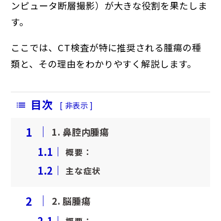
ンピュータ断層撮影）が大きな役割を果たしま
避妊・去勢手術
予防ワクチン
す。
ここでは、CT検査が特に推奨される腫瘍の種
健康診断
類と、その理由をわかりやすく解説します。
目次
[
非表示
]
1
1. 鼻腔内腫瘍
1.1
概要：
1.2
主な症状
2
2. 脳腫瘍
2.1