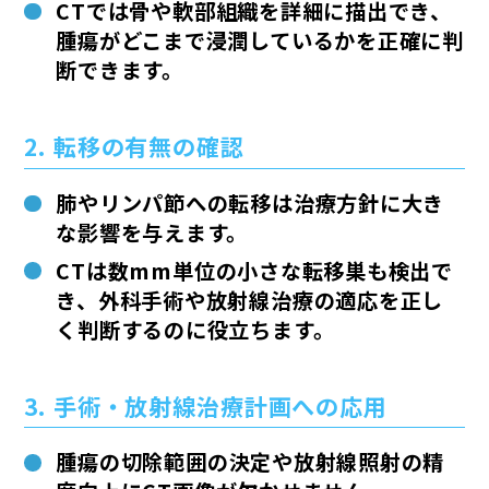
CTでは
骨や軟部組織を詳細に描出
でき、
腫瘍がどこまで浸潤しているかを正確に判
断できます。
2. 転移の有無の確認
肺やリンパ節への転移は治療方針に大き
な影響を与えます。
CTは
数mm単位の小さな転移巣
も検出で
き、外科手術や放射線治療の適応を正し
く判断するのに役立ちます。
3. 手術・放射線治療計画への応用
腫瘍の
切除範囲の決定
や
放射線照射の精