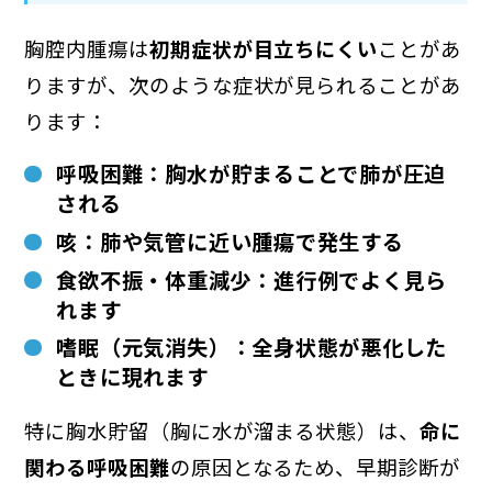
胸腔内腫瘍は
初期症状が目立ちにくい
ことがあ
りますが、次のような症状が見られることがあ
ります：
呼吸困難
：胸水が貯まることで肺が圧迫
される
咳
：肺や気管に近い腫瘍で発生する
食欲不振・体重減少
：進行例でよく見ら
れます
嗜眠（元気消失）
：全身状態が悪化した
ときに現れます
特に胸水貯留（胸に水が溜まる状態）は、
命に
関わる呼吸困難
の原因となるため、早期診断が