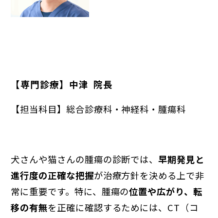
歯科
眼科
整形外科
腫瘍科
【専門診療】中津 院長
耳科・皮膚科
循環器科
【担当科目】総合診療科・神経科・腫瘍科
神経科
腎泌尿器科
犬さんや猫さんの腫瘍の診断では、
早期発見と
進行度の正確な把握
が治療方針を決める上で非
消化器科
栄養管理科
常に重要です。特に、腫瘍の
位置や広がり、転
移の有無
を正確に確認するためには、CT（コ
予防医療